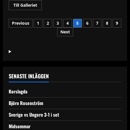
Read
Till Galleriet
more
about
ÖSK
Sidnumrering
vs
Previous
1
2
3
4
5
6
7
8
9
ÖFK
Next
för
inlägg
SENASTE INLÄGGEN
Korslagda
Björn Rosenström
Sverige vs Ungern 3-1 i set
Midsommar