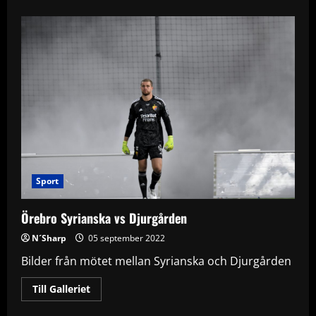
about
ÖSK
vs
Västerås
Sport
Örebro Syrianska vs Djurgården
N´Sharp
05 september 2022
Bilder från mötet mellan Syrianska och Djurgården
Read
Till Galleriet
more
about