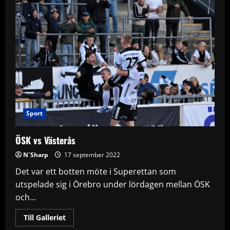
Sport
ÖSK vs Västerås
N´Sharp
17 september 2022
Det var ett botten möte i Superettan som
utspelade sig i Örebro under lördagen mellan ÖSK
och...
Read
Till Galleriet
more