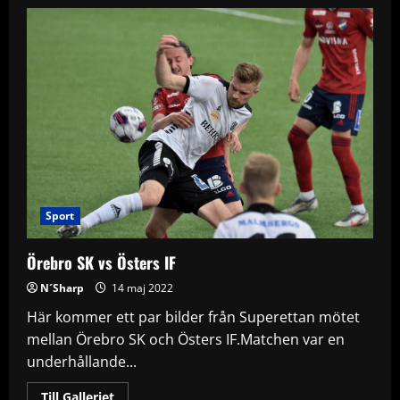
Örebro
Syrianska
vs
Djurgården
Sport
Örebro SK vs Östers IF
N´Sharp
14 maj 2022
Här kommer ett par bilder från Superettan mötet
mellan Örebro SK och Östers IF.Matchen var en
underhållande...
Read
Till Galleriet