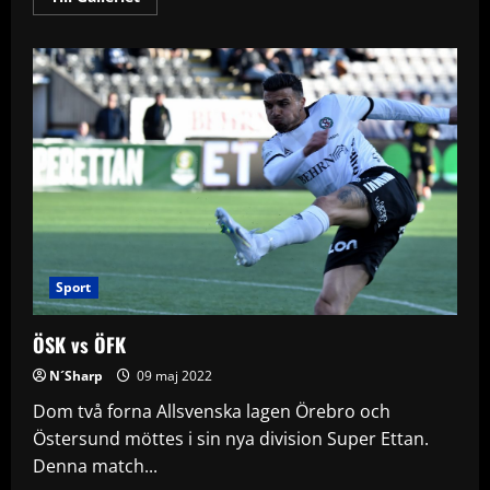
more
about
Örebro
SK
vs
Östers
IF
Sport
ÖSK vs ÖFK
N´Sharp
09 maj 2022
Dom två forna Allsvenska lagen Örebro och
Östersund möttes i sin nya division Super Ettan.
Denna match...