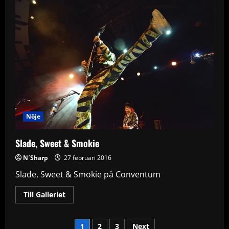
2016
på
Conventum
Nöje
Slade, Sweet & Smokie
N´Sharp
27 februari 2016
Slade, Sweet & Smokie på Conventum
Read
Till Galleriet
more
about
Slade,
Sidnumrering
Sweet
1
2
3
Next