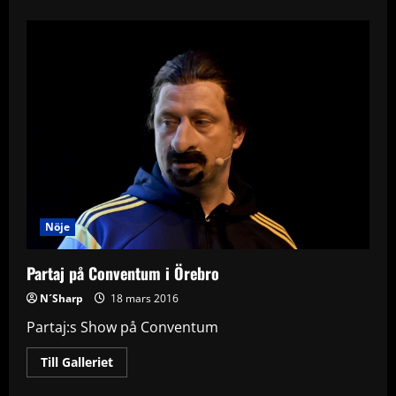
about
Molly
Sandén
på
Conventum
Nöje
Partaj på Conventum i Örebro
N´Sharp
18 mars 2016
Partaj:s Show på Conventum
Read
Till Galleriet
more
about