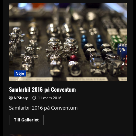
Partaj
på
Conventum
i
Örebro
Nöje
Samlarbil 2016 på Conventum
N´Sharp
11 mars 2016
Samlarbil 2016 på Conventum
Read
Till Galleriet
more
about
Samlarbil