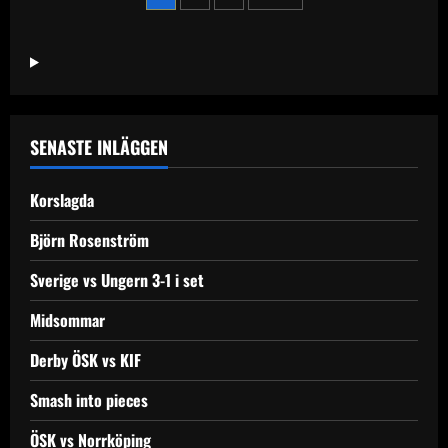
&
Smokie
för
inlägg
SENASTE INLÄGGEN
Korslagda
Björn Rosenström
Sverige vs Ungern 3-1 i set
Midsommar
Derby ÖSK vs KIF
Smash into pieces
ÖSK vs Norrköping