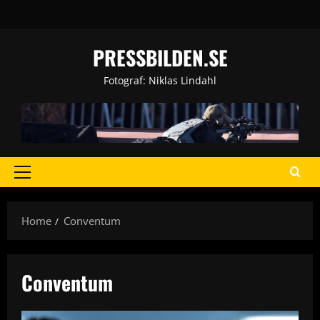
Skip
to
content
PRESSBILDEN.SE
Fotograf: Niklas Lindahl
Primary
Menu
Home
Conventum
Conventum