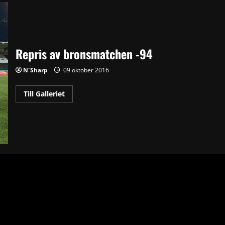
Repris av bronsmatchen -94
N´Sharp
09 oktober 2016
Read
Till Galleriet
more
about
Repris
av
bronsmatchen
-94