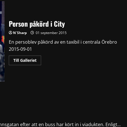
Person påkörd i City
N´Sharp
01 september 2015
En persoblev påkörd av en taxibil i centrala Örebro
2015-09-01
Read
Till Galleriet
more
about
Person
påkörd
i
City
sgatan efter att en buss har kört in i viadukten. Enligt...