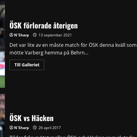
ÖSK förlorade återigen
N´Sharp
13 september 2021
Det var lite av en måste match för ÖSK denna kväll som
mötte Varberg hemma på Behrn...
Read
Till Galleriet
more
about
ÖSK
förlorade
återigen
ÖSK vs Häcken
N´Sharp
26 april 2017