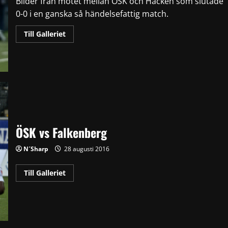
Bilder från mötet mellan ÖSK och Häcken som slutade
0-0 i en ganska så händelsefattig match.
Read
Till Galleriet
more
about
ÖSK
vs
Häcken
ÖSK vs Falkenberg
N´Sharp
28 augusti 2016
Read
Till Galleriet
more
about
ÖSK
vs
Falkenberg