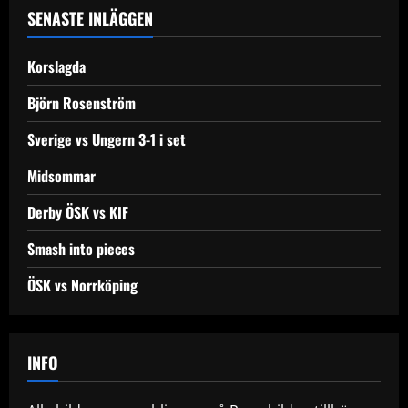
a
SENASTE INLÄGGEN
v
Korslagda
i
Björn Rosenström
g
Sverige vs Ungern 3-1 i set
a
Midsommar
t
Derby ÖSK vs KIF
i
Smash into pieces
o
ÖSK vs Norrköping
n
INFO