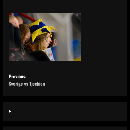
P
Previous:
o
Sverige vs Tjeckien
s
t
n