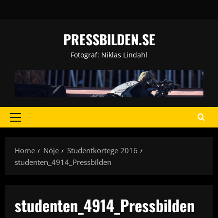
Skip
to
content
PRESSBILDEN.SE
Fotograf: Niklas Lindahl
Primary
Menu
Home
Nöje
Studentkortege 2016
studenten_4914_Pressbilden
studenten_4914_Pressbilden