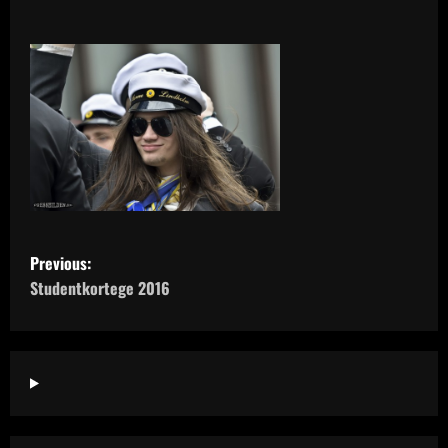
P
Previous:
o
Studentkortege 2016
s
t
n