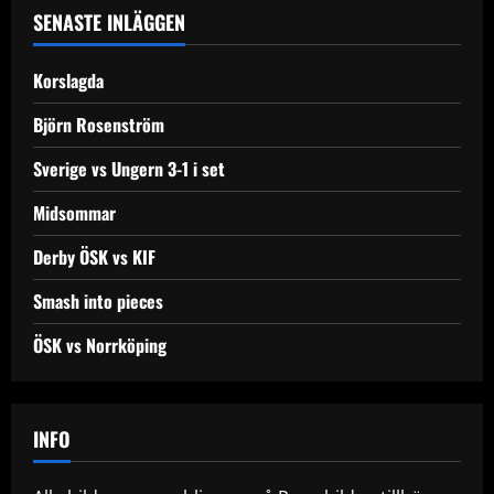
a
SENASTE INLÄGGEN
v
Korslagda
i
Björn Rosenström
g
Sverige vs Ungern 3-1 i set
a
Midsommar
t
Derby ÖSK vs KIF
i
Smash into pieces
o
ÖSK vs Norrköping
n
INFO