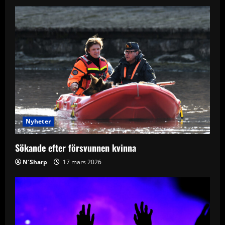
v
i
g
a
t
i
Nyheter
o
Sökande efter försvunnen kvinna
n
N´Sharp
17 mars 2026