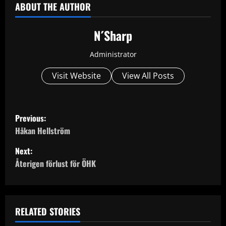
ABOUT THE AUTHOR
N´Sharp
Administrator
Visit Website
View All Posts
P
Previous:
o
Håkan Hellström
Next:
s
Återigen förlust för ÖHK
t
n
RELATED STORIES
a