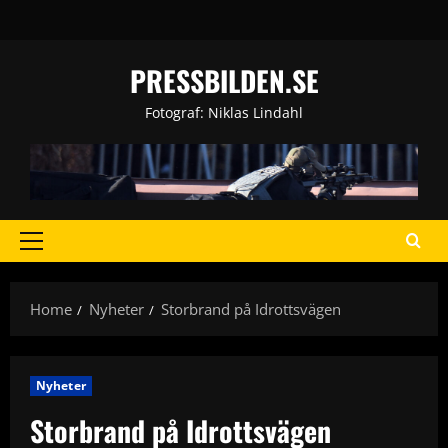
Skip
to
content
PRESSBILDEN.SE
Fotograf: Niklas Lindahl
Primary
Menu
Home
Nyheter
Storbrand på Idrottsvägen
Nyheter
Storbrand på Idrottsvägen