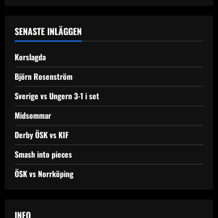
n
a
SENASTE INLÄGGEN
v
Korslagda
i
Björn Rosenström
g
Sverige vs Ungern 3-1 i set
a
Midsommar
t
Derby ÖSK vs KIF
i
Smash into pieces
o
ÖSK vs Norrköping
n
INFO