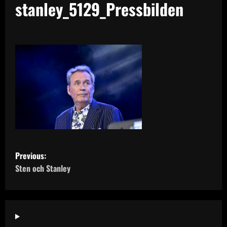
stanley_5129_Pressbilden
P
Previous:
o
Sten och Stanley
s
t