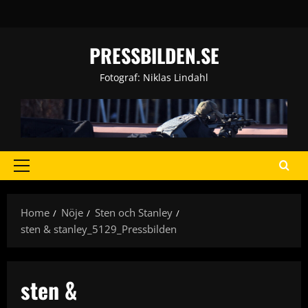
Skip
to
content
PRESSBILDEN.SE
Fotograf: Niklas Lindahl
Primary
Menu
Home
Nöje
Sten och Stanley
sten & stanley_5129_Pressbilden
sten &