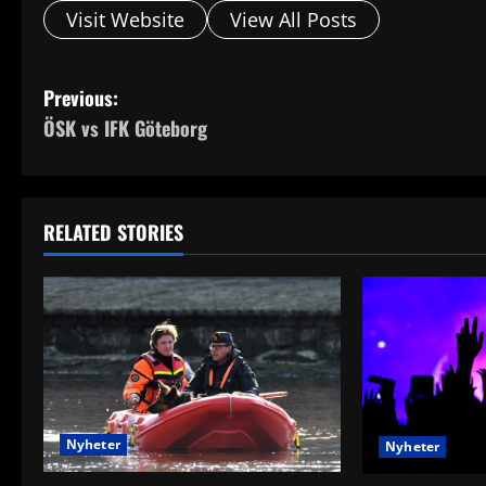
Visit Website
View All Posts
P
Previous:
ÖSK vs IFK Göteborg
o
s
t
RELATED STORIES
n
a
v
i
Nyheter
Nyheter
g