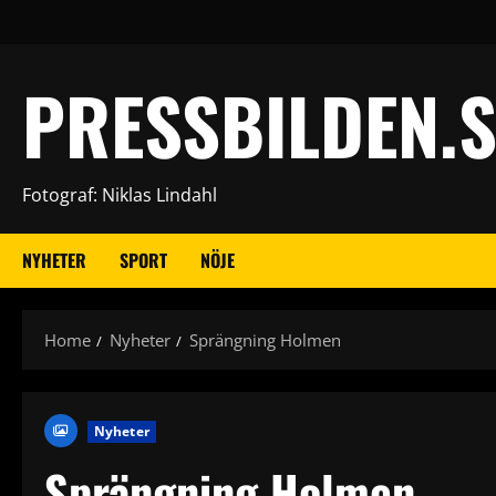
Skip
to
content
PRESSBILDEN.S
Fotograf: Niklas Lindahl
NYHETER
SPORT
NÖJE
Home
Nyheter
Sprängning Holmen
Nyheter
Sprängning Holmen