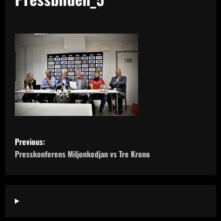
P
Previous:
o
Presskonferens Miljonkedjan vs Tre Krono
s
t
n