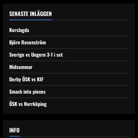
a
SENASTE INLÄGGEN
v
Korslagda
i
Björn Rosenström
g
Sverige vs Ungern 3-1 i set
a
Midsommar
t
Derby ÖSK vs KIF
i
Smash into pieces
o
ÖSK vs Norrköping
n
INFO