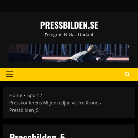
Skip
to
content
PRESSBILDEN.SE
Fotograf: Niklas Lindahl
Primary
Menu
Home
Sport
Presskonferens Miljonkedjan vs Tre Krono
Pressbilden_5
Pressbilden_5