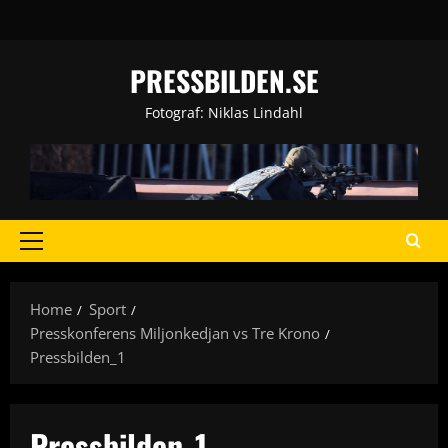
Skip
to
content
PRESSBILDEN.SE
Fotograf: Niklas Lindahl
Primary
Menu
Home
Sport
Presskonferens Miljonkedjan vs Tre Krono
Pressbilden_1
Pressbilden_1