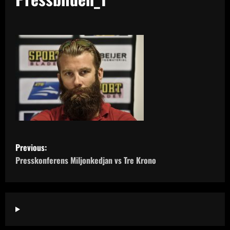
P
Previous:
o
Presskonferens Miljonkedjan vs Tre Krono
s
t
n