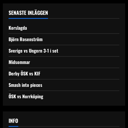
a
SENASTE INLÄGGEN
v
Korslagda
i
Björn Rosenström
g
Sverige vs Ungern 3-1 i set
a
Midsommar
t
Derby ÖSK vs KIF
i
Smash into pieces
o
ÖSK vs Norrköping
n
INFO