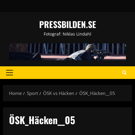
Skip
to
content
PRESSBILDEN.SE
Fotograf: Niklas Lindahl
Primary
Menu
Home
Sport
ÖSK vs Häcken
ÖSK_Häcken__05
ÖSK_Häcken__05