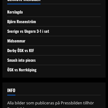
v
Korslagda
i
Björn Rosenström
g
Sverige vs Ungern 3-1 i set
a
Midsommar
t
Derby ÖSK vs KIF
i
Smash into pieces
o
ÖSK vs Norrköping
n
INFO
Alla bilder som publiceras på Pressbilden tillhör