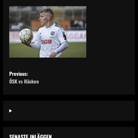
P
Previous:
o
ÖSK vs Häcken
s
t
n
a
SENASTE INLÄGGEN