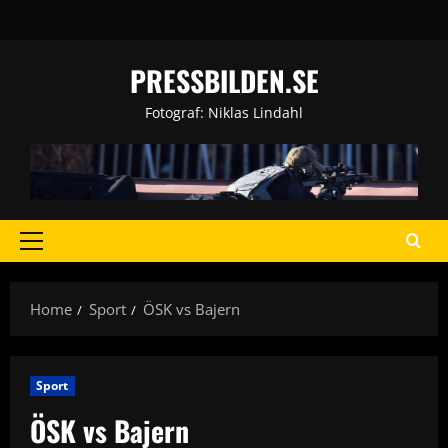
Skip
to
content
PRESSBILDEN.SE
Fotograf: Niklas Lindahl
Primary
Menu
Home
Sport
ÖSK vs Bajern
Sport
ÖSK vs Bajern