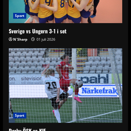
t
i
Sport
o
Sverige vs Ungern 3-1 i set
n
N´Sharp
01 juli 2026
Sport
Derby ÖSK vs KIF