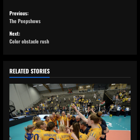
P
Previous:
o
The Peepshows
Next:
s
Color obstacle rush
t
n
RELATED STORIES
a
v
i
g
a