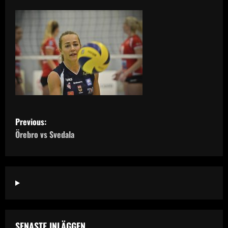
P
Previous:
o
Örebro vs Svedala
s
t
n
a
SENASTE INLÄGGEN