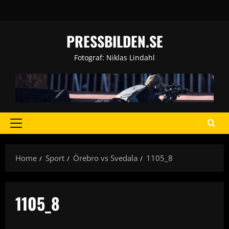
Skip
to
content
PRESSBILDEN.SE
Fotograf: Niklas Lindahl
Primary
Menu
Home
Sport
Örebro vs Svedala
1105_8
1105_8