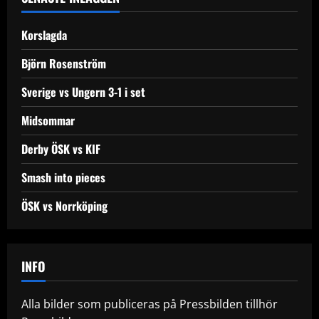
v
Korslagda
i
Björn Rosenström
g
Sverige vs Ungern 3-1 i set
a
Midsommar
t
Derby ÖSK vs KIF
i
Smash into pieces
o
ÖSK vs Norrköping
n
INFO
Alla bilder som publiceras på Pressbilden tillhör