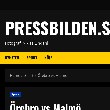
Skip
to
content
PRESSBILDEN.S
Fotograf: Niklas Lindahl
NYHETER
SPORT
NÖJE
Home
Sport
Örebro vs Malmö
Sport
Örebro vs Malmö