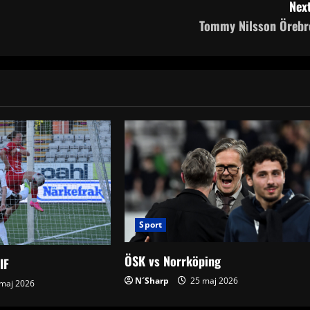
Next
Tommy Nilsson Örebr
Sport
ÖSK vs Norrköping
IF
N´Sharp
25 maj 2026
maj 2026