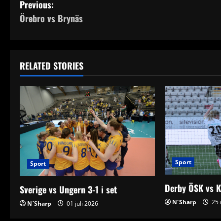
P
Previous:
Örebro vs Brynäs
o
s
t
RELATED STORIES
n
a
v
i
Sport
Sport
g
Derby ÖSK vs K
a
Sverige vs Ungern 3-1 i set
N´Sharp
25 
N´Sharp
01 juli 2026
t