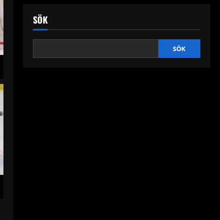
SÖK
SÖK