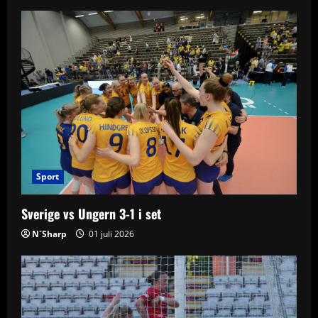
v
i
g
a
t
i
Sport
o
Sverige vs Ungern 3-1 i set
n
N´Sharp
01 juli 2026