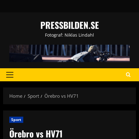
Skip
to
content
PRESSBILDEN.SE
Fotograf: Niklas Lindahl
Primary
Menu
Home
Sport
Örebro vs HV71
Sport
Örebro vs HV71