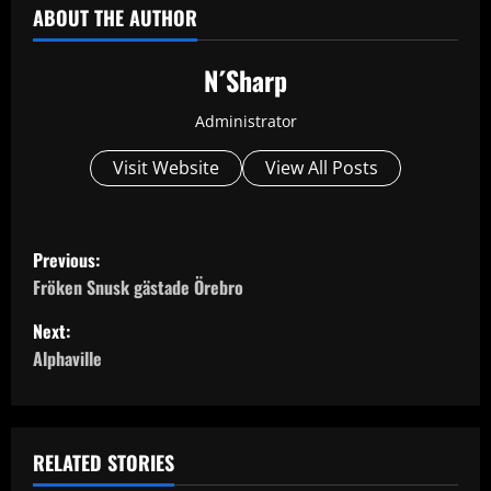
ABOUT THE AUTHOR
N´Sharp
Administrator
Visit Website
View All Posts
P
Previous:
o
Fröken Snusk gästade Örebro
Next:
s
Alphaville
t
n
RELATED STORIES
a