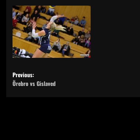
P
Previous:
Örebro vs Gislaved
o
s
t
n