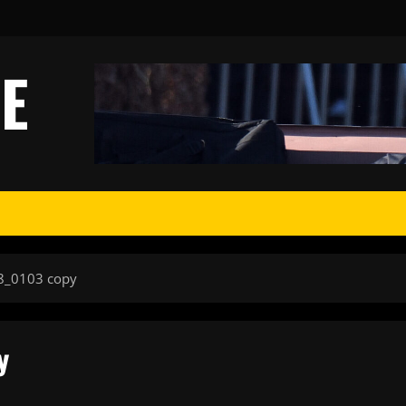
E
28_0103 copy
y