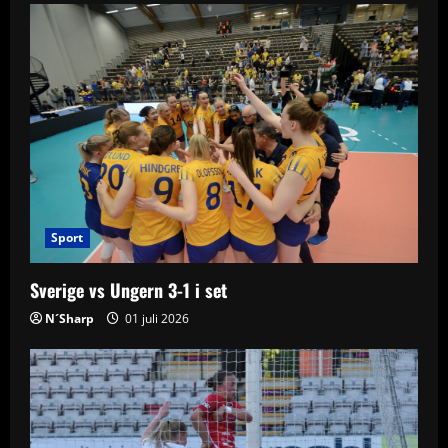
v
i
g
a
t
i
Sport
o
Sverige vs Ungern 3-1 i set
n
N´Sharp
01 juli 2026