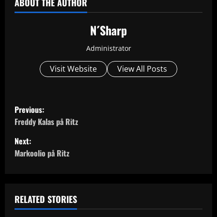
ABOUT THE AUTHOR
N´Sharp
Administrator
Visit Website
View All Posts
P
Previous:
o
Freddy Kalas på Ritz
Next:
s
Markoolio på Ritz
t
n
RELATED STORIES
a