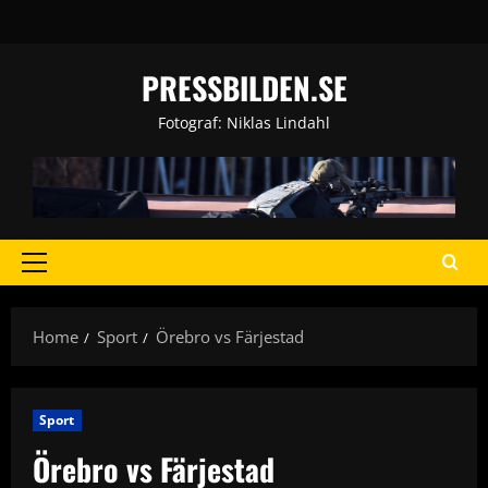
Skip
to
content
PRESSBILDEN.SE
Fotograf: Niklas Lindahl
Primary
Menu
Home
Sport
Örebro vs Färjestad
Sport
Örebro vs Färjestad