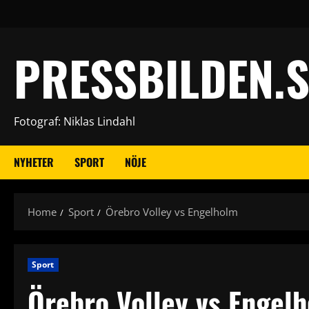
Skip
to
content
PRESSBILDEN.S
Fotograf: Niklas Lindahl
NYHETER
SPORT
NÖJE
Home
Sport
Örebro Volley vs Engelholm
Sport
Örebro Volley vs Engel