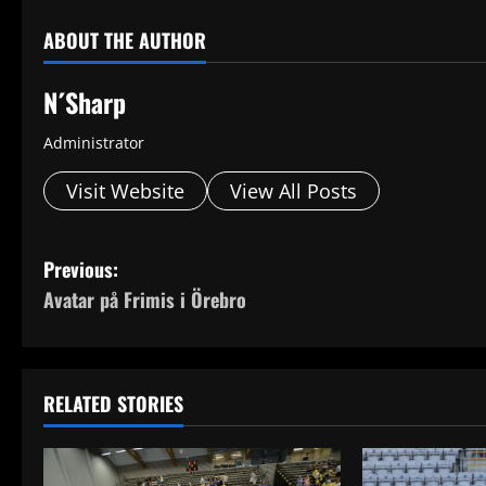
ABOUT THE AUTHOR
N´Sharp
Administrator
Visit Website
View All Posts
P
Previous:
Avatar på Frimis i Örebro
o
s
t
RELATED STORIES
n