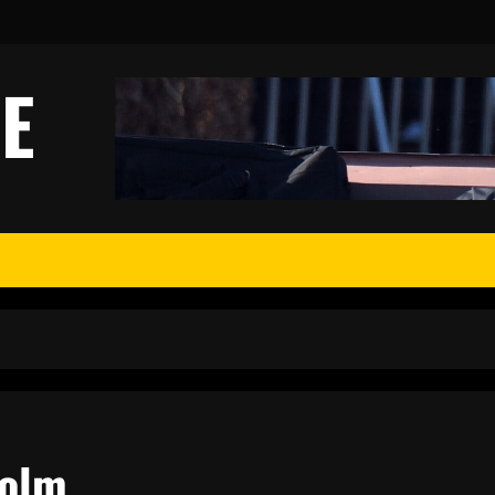
E
holm