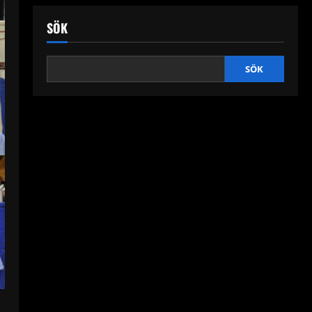
SÖK
SÖK