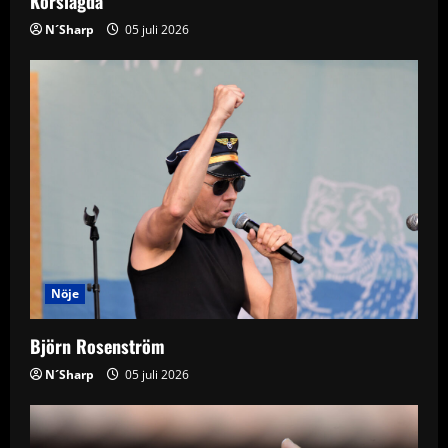
Korslagda
n
N´Sharp
05 juli 2026
Nöje
Björn Rosenström
N´Sharp
05 juli 2026