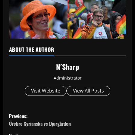
ABOUT THE AUTHOR
N´Sharp
Administrator
Visit Website
View All Posts
P
Previous:
o
Örebro Syrianska vs Djurgården