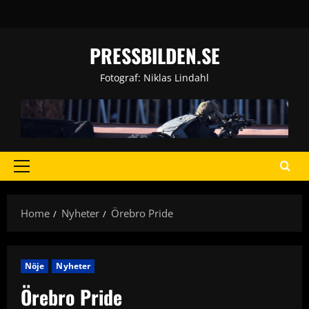
Skip
to
content
PRESSBILDEN.SE
Fotograf: Niklas Lindahl
Primary
Menu
Home
Nyheter
Örebro Pride
Nöje
Nyheter
Örebro Pride