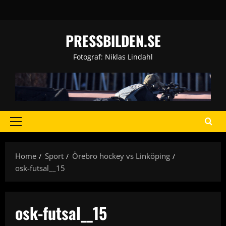
Skip
to
content
PRESSBILDEN.SE
Fotograf: Niklas Lindahl
Primary
Menu
Home
Sport
Örebro hockey vs Linköping
osk-futsal__15
osk-futsal__15