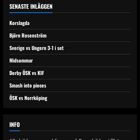
a
SENASTE INLÄGGEN
v
Korslagda
i
Björn Rosenström
g
Sverige vs Ungern 3-1 i set
a
Midsommar
t
Derby ÖSK vs KIF
i
Smash into pieces
o
ÖSK vs Norrköping
n
INFO