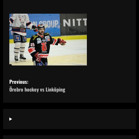
P
Previous:
o
Örebro hockey vs Linköping
s
t
n