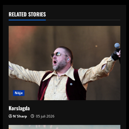
n
RELATED STORIES
a
v
i
g
a
t
i
Nöje
o
Korslagda
n
N´Sharp
05 juli 2026