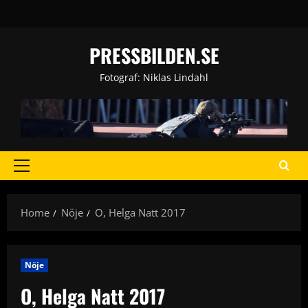
Skip
to
content
PRESSBILDEN.SE
Fotograf: Niklas Lindahl
Primary
Menu
Home
Nöje
O, Helga Natt 2017
Nöje
O, Helga Natt 2017