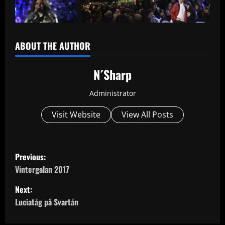
ABOUT THE AUTHOR
N´Sharp
Administrator
Visit Website
View All Posts
P
Previous:
o
Vintergalan 2017
Next:
s
Luciatåg på Svartån
t