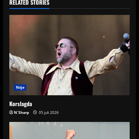
RELATED STORIES
a
v
i
g
a
t
i
Nöje
o
Korslagda
n
N´Sharp
05 juli 2026