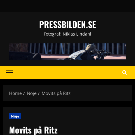
Skip
to
content
PRESSBILDEN.SE
Fotograf: Niklas Lindahl
Primary
Menu
Home
Nöje
Movits på Ritz
Nöje
Movits på Ritz