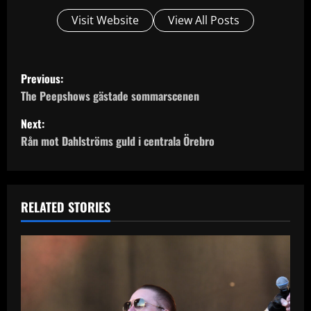
Visit Website
View All Posts
P
Previous:
o
The Peepshows gästade sommarscenen
Next:
s
Rån mot Dahlströms guld i centrala Örebro
t
n
RELATED STORIES
a
v
i
g