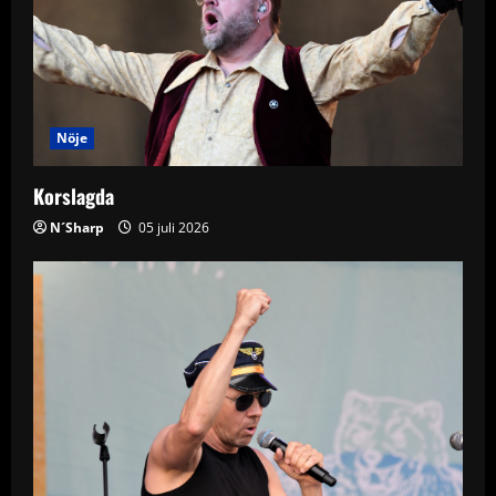
a
t
i
Nöje
o
Korslagda
n
N´Sharp
05 juli 2026