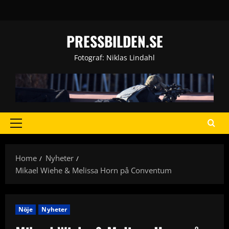
Skip
to
content
PRESSBILDEN.SE
Fotograf: Niklas Lindahl
Primary
Menu
Home
Nyheter
Mikael Wiehe & Melissa Horn på Conventum
Nöje
Nyheter