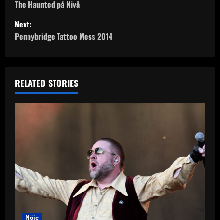
o
The Haunted på Nivå
Next:
s
Pennybridge Tattoo Mess 2014
t
n
RELATED STORIES
a
v
i
g
a
t
i
Nöje