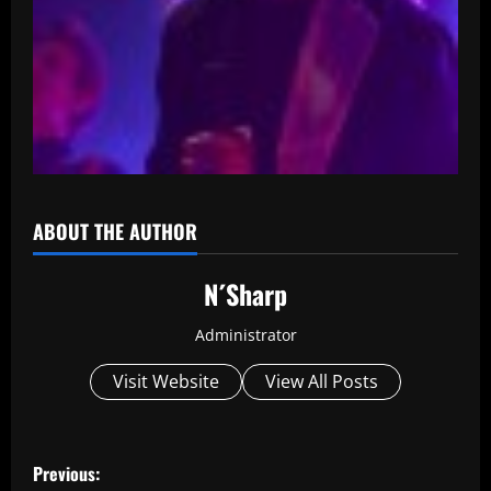
ABOUT THE AUTHOR
N´Sharp
Administrator
Visit Website
View All Posts
P
Previous: