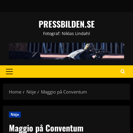
Skip
to
content
PRESSBILDEN.SE
Fotograf: Niklas Lindahl
Primary
Menu
Home
Nöje
Maggio på Conventum
Nöje
Maggio på Conventum