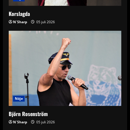
o
Korslagda
n
N´Sharp
05 juli 2026
Nöje
Björn Rosenström
N´Sharp
05 juli 2026