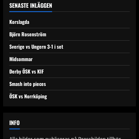
SENASTE INLÄGGEN
Korslagda
Björn Rosenström
Sverige vs Ungern 3-1 i set
Midsommar
Derby ÖSK vs KIF
Smash into pieces
ÖSK vs Norrköping
INFO
Alla bilder som publiceras på Pressbilden tillhör