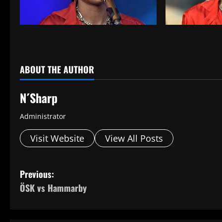
ABOUT THE AUTHOR
N´Sharp
Administrator
Visit Website
View All Posts
P
Previous:
ÖSK vs Hammarby
o
s