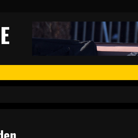
E
den