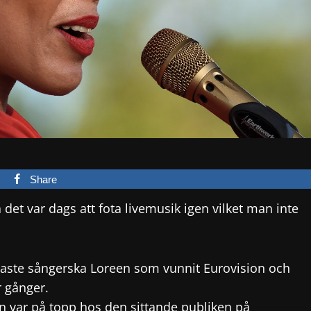
Share
 det var dags att fota livemusik igen vilket man inte
raste sångerska Loreen som vunnit Eurovision och
r gånger.
n var på topp hos den sittande publiken på