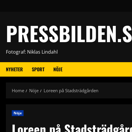
Skip
to
content
PRESSBILDEN.S
Fotograf: Niklas Lindahl
NYHETER
SPORT
NÖJE
Home
Nöje
Loreen på Stadsträdgården
Nöje
Loreen på Stadsträdgår