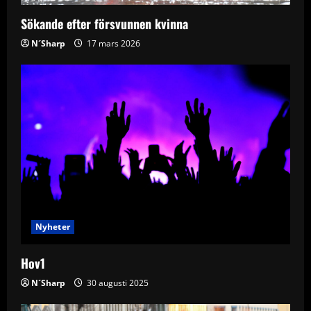
o
Sökande efter försvunnen kvinna
n
N´Sharp
17 mars 2026
Nyheter
Hov1
N´Sharp
30 augusti 2025