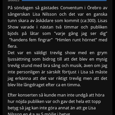
SHARES
På söndagen så gästades Conventum i Örebro av
sångerskan Lisa Nilsson och det var en ganska
tunn skara av åskådare som kommit (ca:300).
Lisas
Show varade i nästan två timmar och publiken
bjöds på låtar som ”varje gång jag ser dig”
”handens fem fingrar” ”Himlen runt hörnet” med
flera.
Det var en väldigt trevlig show med en grym
ljussättning som bidrog till att det blev en mysig
trevlig stund med bra sång och musik, även om jag
inte personligen är särskilt förtjust i Lisa så måste
jag erkänna att det var riktigt trevlig men att det
blev lite långdraget efter ca en timma.
Efter konserten så kunde man inte undgå att höra
hur nöjda publiken var och gav det hela ett topp
betyg så jag kan inte göra annat än att ge Lisa
Nilsson en 4:a av 5 möjlig i betyg.