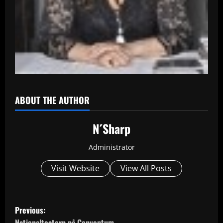
ABOUT THE AUTHOR
N´Sharp
Administrator
Visit Website
View All Posts
P
Previous:
Nationalteatern på Conventum