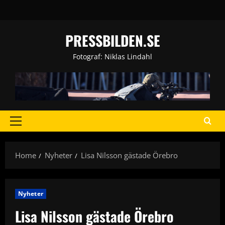
Skip
to
content
PRESSBILDEN.SE
Fotograf: Niklas Lindahl
Primary
Menu
Home
Nyheter
Lisa Nilsson gästade Örebro
Nyheter
Lisa Nilsson gästade Örebro