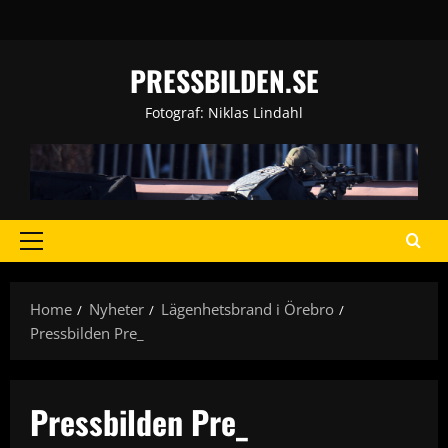
Skip
to
content
PRESSBILDEN.SE
Fotograf: Niklas Lindahl
Primary
Menu
Home
Nyheter
Lägenhetsbrand i Örebro
Pressbilden Pre_
Pressbilden Pre_