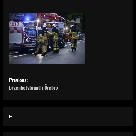
P
Previous:
o
Lägenhetsbrand i Örebro
s
t
n