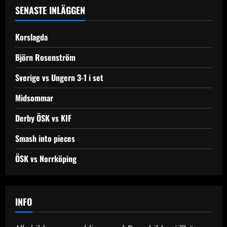
a
SENASTE INLÄGGEN
v
Korslagda
i
Björn Rosenström
g
Sverige vs Ungern 3-1 i set
a
Midsommar
t
Derby ÖSK vs KIF
i
Smash into pieces
o
ÖSK vs Norrköping
n
INFO