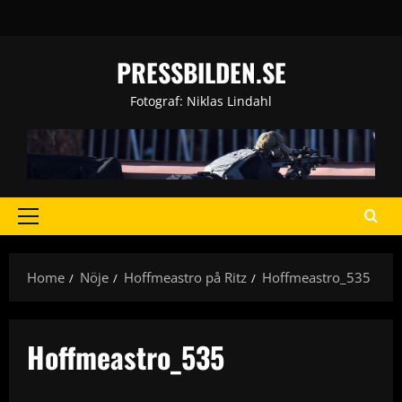
Skip
to
content
PRESSBILDEN.SE
Fotograf: Niklas Lindahl
Primary
Menu
Home
Nöje
Hoffmeastro på Ritz
Hoffmeastro_535
Hoffmeastro_535