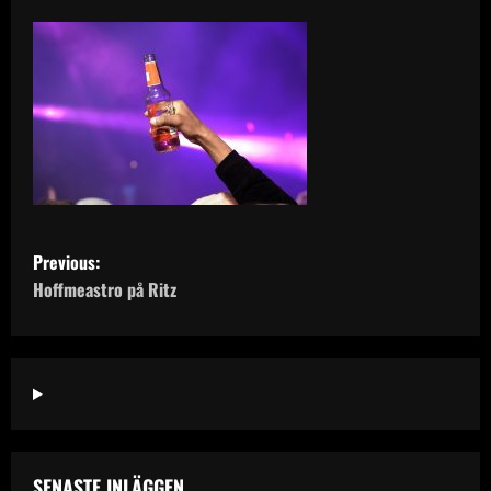
P
Previous:
o
Hoffmeastro på Ritz
s
t
n
a
SENASTE INLÄGGEN