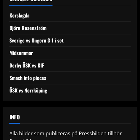
v
Korslagda
i
Björn Rosenström
g
Sverige vs Ungern 3-1 i set
a
Midsommar
t
Derby ÖSK vs KIF
i
Smash into pieces
o
ÖSK vs Norrköping
n
INFO
Alla bilder som publiceras på Pressbilden tillhör