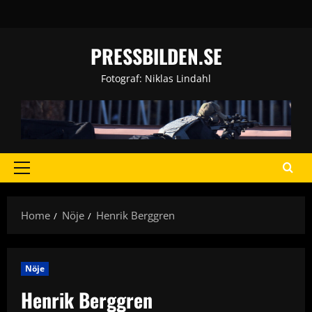
Skip
to
content
PRESSBILDEN.SE
Fotograf: Niklas Lindahl
Primary
Menu
Home
Nöje
Henrik Berggren
Nöje
Henrik Berggren