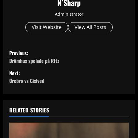
N´Sharp
Administrator
Visit Website
View All Posts
P
Previous:
o
Drömhus spelade på RItz
Next:
s
Örebro vs Gislved
t
n
RELATED STORIES
a
v