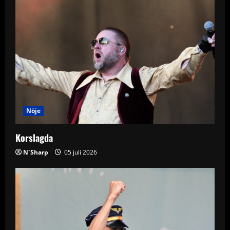
v
i
g
a
t
i
Nöje
o
Korslagda
n
N´Sharp
05 juli 2026