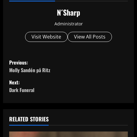
N´Sharp
Administrator
Visit Website
View All Posts
P
Previous:
o
Molly Sandén på Ritz
Next:
s
Dark Funeral
t
n
RELATED STORIES
a