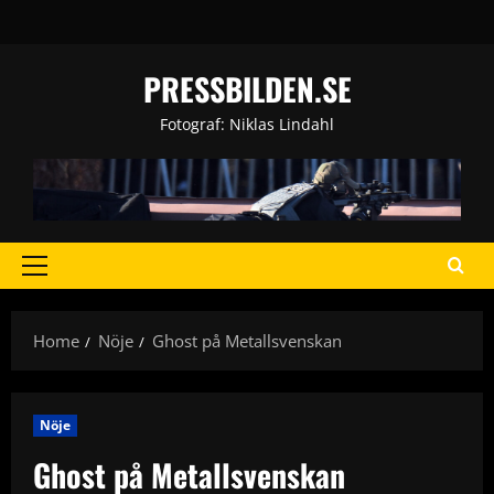
Skip
to
content
PRESSBILDEN.SE
Fotograf: Niklas Lindahl
Primary
Menu
Home
Nöje
Ghost på Metallsvenskan
Nöje
Ghost på Metallsvenskan