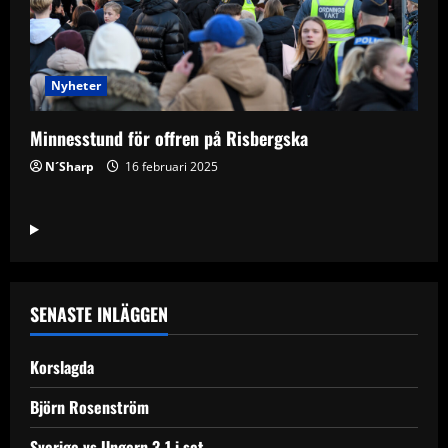
Nyheter
Minnesstund för offren på Risbergska
N´Sharp
16 februari 2025
SENASTE INLÄGGEN
Korslagda
Björn Rosenström
Sverige vs Ungern 3-1 i set