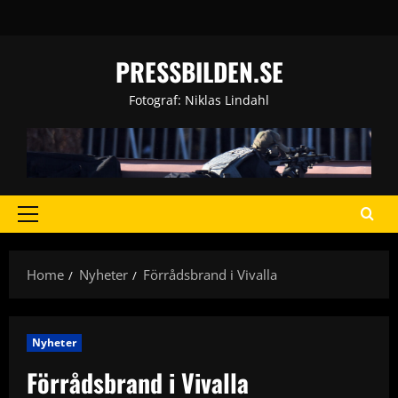
Skip
to
content
PRESSBILDEN.SE
Fotograf: Niklas Lindahl
Primary
Menu
Home
Nyheter
Förrådsbrand i Vivalla
Nyheter
Förrådsbrand i Vivalla