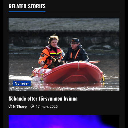
RELATED STORIES
a
v
i
g
a
t
i
Nyheter
o
Sökande efter försvunnen kvinna
n
N´Sharp
17 mars 2026