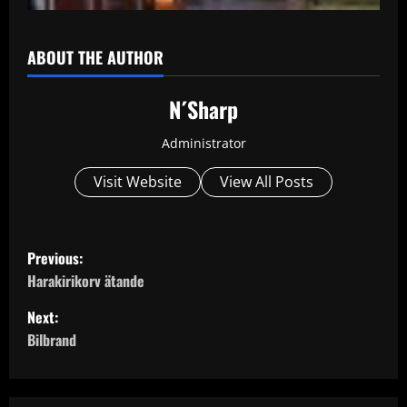
ABOUT THE AUTHOR
N´Sharp
Administrator
Visit Website
View All Posts
P
Previous:
o
Harakirikorv ätande
Next:
s
Bilbrand
t
n