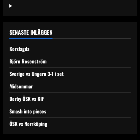
t
n
a
SENASTE INLÄGGEN
v
Korslagda
i
Björn Rosenström
g
Sverige vs Ungern 3-1 i set
a
Midsommar
t
Derby ÖSK vs KIF
i
Smash into pieces
o
ÖSK vs Norrköping
n