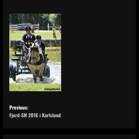
P
Previous:
o
Fjord-SM 2016 i Karlslund
s