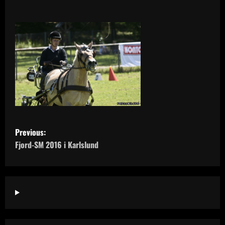
P
Previous:
o
Fjord-SM 2016 i Karlslund
s
t
n