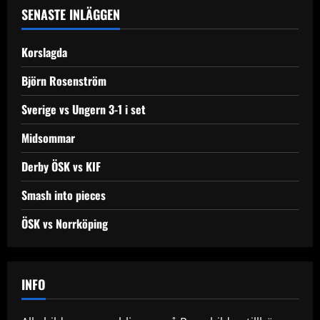
a
SENASTE INLÄGGEN
v
Korslagda
i
Björn Rosenström
g
Sverige vs Ungern 3-1 i set
a
Midsommar
t
Derby ÖSK vs KIF
i
Smash into pieces
o
ÖSK vs Norrköping
n
INFO