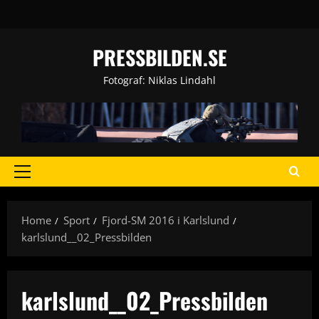
Skip
to
content
PRESSBILDEN.SE
Fotograf: Niklas Lindahl
Primary
Menu
Home
Sport
Fjord-SM 2016 i Karlslund
karlslund__02_Pressbilden
karlslund__02_Pressbilden