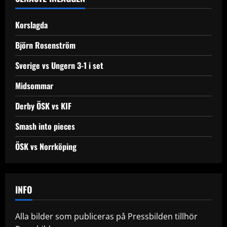
v
Korslagda
i
Björn Rosenström
g
Sverige vs Ungern 3-1 i set
a
Midsommar
t
Derby ÖSK vs KIF
i
Smash into pieces
o
ÖSK vs Norrköping
n
INFO
Alla bilder som publiceras på Pressbilden tillhör