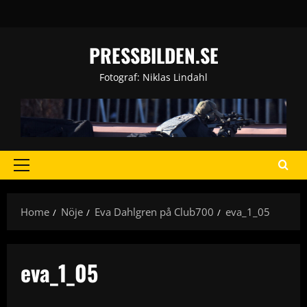
Skip
to
content
PRESSBILDEN.SE
Fotograf: Niklas Lindahl
Primary
Menu
Home
Nöje
Eva Dahlgren på Club700
eva_1_05
eva_1_05