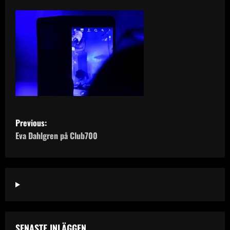
P
Previous:
o
Eva Dahlgren på Club700
s
t
n
a
SENASTE INLÄGGEN