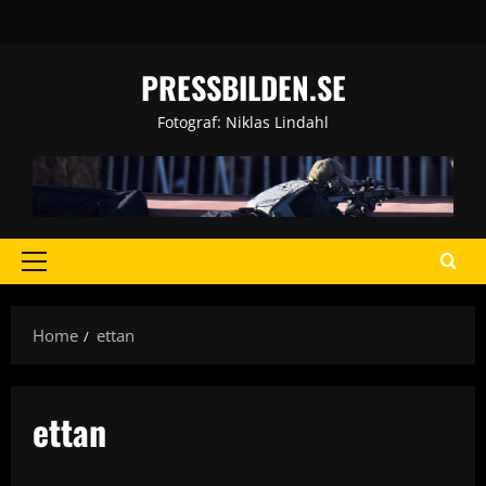
Skip
to
content
PRESSBILDEN.SE
Fotograf: Niklas Lindahl
Primary
Menu
Home
ettan
ettan