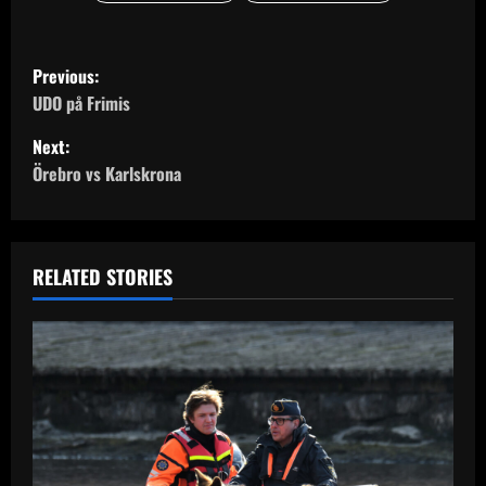
P
Previous:
o
UDO på Frimis
Next:
s
Örebro vs Karlskrona
t
n
RELATED STORIES
a
v
i
g
a