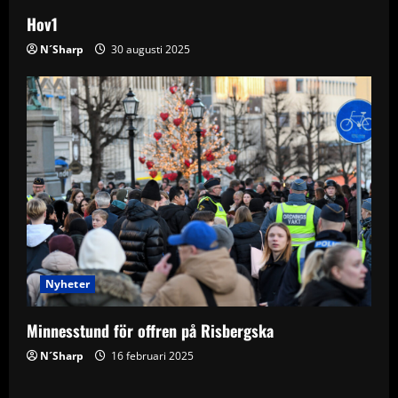
Hov1
N´Sharp
30 augusti 2025
Nyheter
Minnesstund för offren på Risbergska
N´Sharp
16 februari 2025