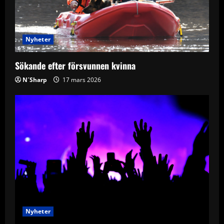
t
i
Nyheter
o
Sökande efter försvunnen kvinna
n
N´Sharp
17 mars 2026
Nyheter