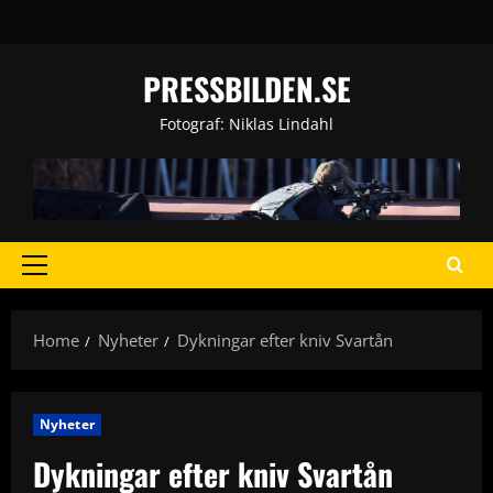
Skip
to
content
PRESSBILDEN.SE
Fotograf: Niklas Lindahl
Primary
Menu
Home
Nyheter
Dykningar efter kniv Svartån
Nyheter
Dykningar efter kniv Svartån