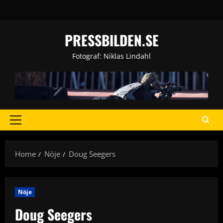
Skip
to
content
PRESSBILDEN.SE
Fotograf: Niklas Lindahl
Primary
Menu
Home
Nöje
Doug Seegers
Nöje
Doug Seegers