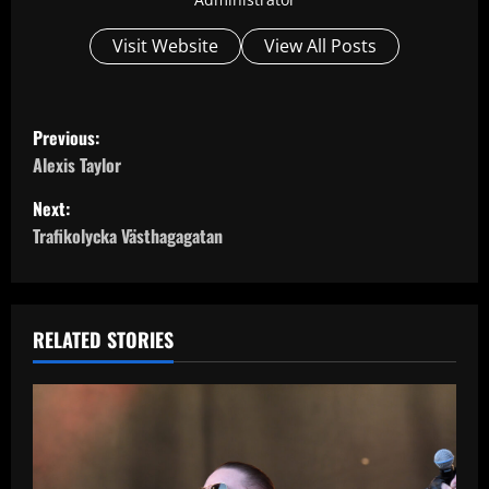
Visit Website
View All Posts
P
Previous:
o
Alexis Taylor
Next:
s
Trafikolycka Västhagagatan
t
n
RELATED STORIES
a
v
i