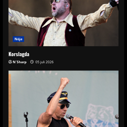
g
a
t
i
Nöje
o
Korslagda
n
N´Sharp
05 juli 2026