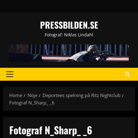
Skip
to
content
PRESSBILDEN.SE
Fotograf: Niklas Lindahl
Primary
Menu
Home
Nöje
Deportees spelning på Ritz Nightclub
Fotograf N_Sharp_ _6
Fotograf N_Sharp_ _6