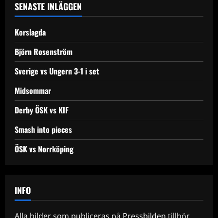
a
SENASTE INLÄGGEN
v
Korslagda
i
Björn Rosenström
g
Sverige vs Ungern 3-1 i set
a
Midsommar
t
Derby ÖSK vs KIF
i
Smash into pieces
o
ÖSK vs Norrköping
n
INFO
Alla bilder som publiceras på Pressbilden tillhör