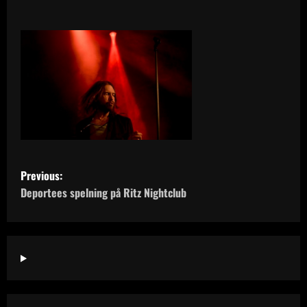
P
Previous:
o
Deportees spelning på Ritz Nightclub
s
t
n