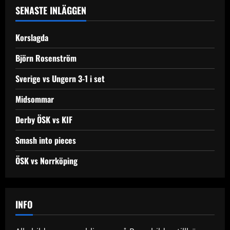
a
SENASTE INLÄGGEN
v
Korslagda
i
Björn Rosenström
g
Sverige vs Ungern 3-1 i set
a
Midsommar
t
Derby ÖSK vs KIF
i
Smash into pieces
o
ÖSK vs Norrköping
n
INFO