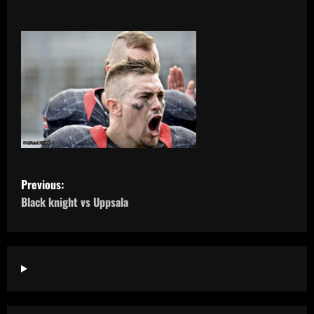
P
Previous:
o
Black knight vs Uppsala
s
t
n