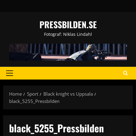
Skip
to
content
PRESSBILDEN.SE
Fotograf: Niklas Lindahl
Primary
Menu
Home
Sport
Black knight vs Uppsala
black_5255_Pressbilden
black_5255_Pressbilden