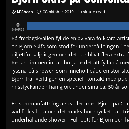
N´Sharp
08 oktober 2010
1 minute read
0
SHARES
På fredagskvällen fyllde en av våra folkkära ar
än Björn Skifs som stod för underhållningen i hela
biljettförsäljningen och det har blivit flera extra 
Redan timmen innan började det att fylla på med
lyssna på showen som innehöll både en stor sk
Björn har verkligen en speciell kontakt med publ
misslyckanden han gjort under sina ca: 50 år som
En sammanfattning av kvällen med Björn på Conv
vad folk vill ha och det märks hur mycket han tr
underhållande showen, Full pott för Björn och 