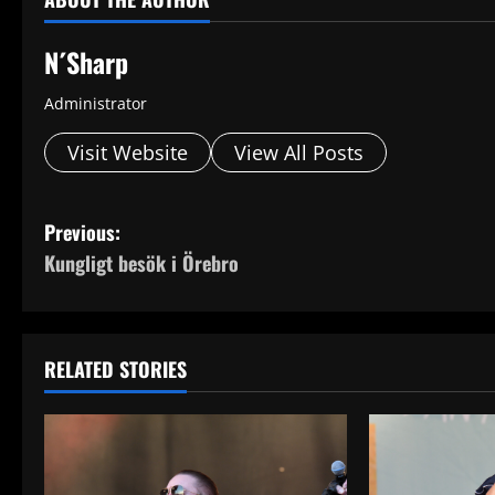
N´Sharp
Administrator
Visit Website
View All Posts
P
Previous:
Kungligt besök i Örebro
o
s
t
RELATED STORIES
n
a