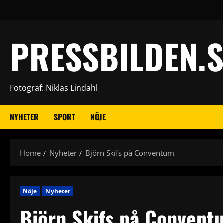
Skip
to
content
PRESSBILDEN.S
Fotograf: Niklas Lindahl
NYHETER
SPORT
NÖJE
Home
Nyheter
Björn Skifs på Conventum
Nöje
Nyheter
Björn Skifs på Convent