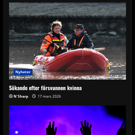
v
i
g
a
t
i
Nyheter
o
Sökande efter försvunnen kvinna
n
N´Sharp
17 mars 2026