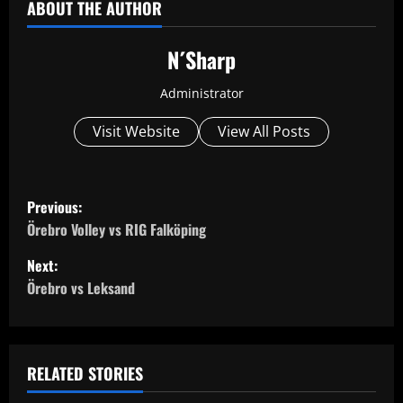
ABOUT THE AUTHOR
N´Sharp
Administrator
Visit Website
View All Posts
P
Previous:
o
Örebro Volley vs RIG Falköping
Next:
s
Örebro vs Leksand
t
n
RELATED STORIES
a