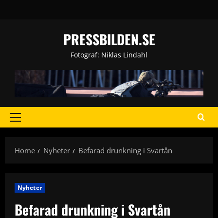
Skip
to
content
PRESSBILDEN.SE
Fotograf: Niklas Lindahl
Primary
Menu
Home
Nyheter
Befarad drunkning i Svartån
Nyheter
Befarad drunkning i Svartån