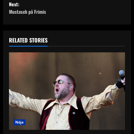
Next:
s
Mustasch på Frimis
t
n
RELATED STORIES
a
v
i
g
a
t
i
Nöje
o