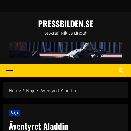
Skip
to
content
PRESSBILDEN.SE
Fotograf: Niklas Lindahl
Primary
Menu
Home
Nöje
Äventyret Aladdin
Nöje
Äventyret Aladdin