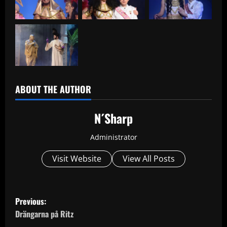
ABOUT THE AUTHOR
N´Sharp
Administrator
Visit Website
View All Posts
P
Previous:
o
Drängarna på Ritz