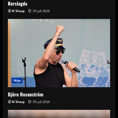
Korslagda
n
N´Sharp
05 juli 2026
Nöje
Björn Rosenström
N´Sharp
05 juli 2026