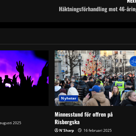
Next
Häktningsförhandling mot 46-årin
Nyheter
Minnesstund för offren på
Risbergska
augusti 2025
N´Sharp
16 februari 2025