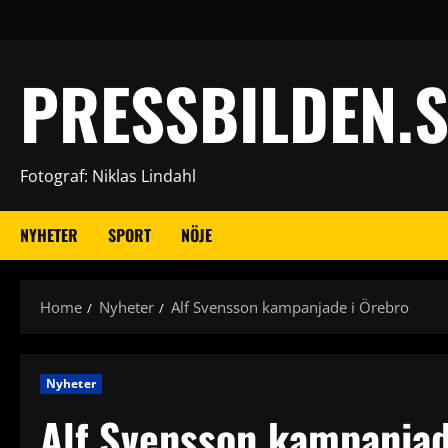
Skip
to
content
PRESSBILDEN.S
Fotograf: Niklas Lindahl
NYHETER
SPORT
NÖJE
Home
Nyheter
Alf Svensson kampanjade i Örebro
Nyheter
Alf Svensson kampanjad