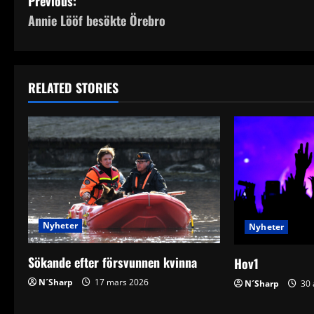
P
Previous:
Annie Lööf besökte Örebro
o
s
t
RELATED STORIES
n
a
v
i
Nyheter
Nyheter
g
Sökande efter försvunnen kvinna
a
Hov1
N´Sharp
17 mars 2026
N´Sharp
30 
t