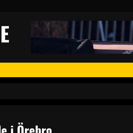
E
e i Örebro