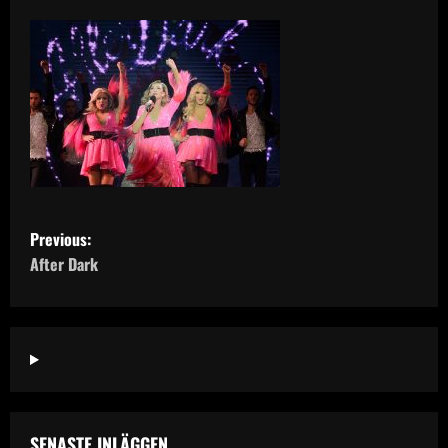
P
Previous:
o
After Dark
s
t
n
a
SENASTE INLÄGGEN