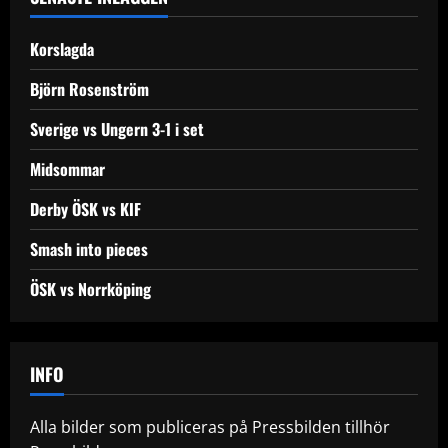
v
Korslagda
i
Björn Rosenström
g
Sverige vs Ungern 3-1 i set
a
Midsommar
t
Derby ÖSK vs KIF
i
Smash into pieces
o
ÖSK vs Norrköping
n
INFO
Alla bilder som publiceras på Pressbilden tillhör