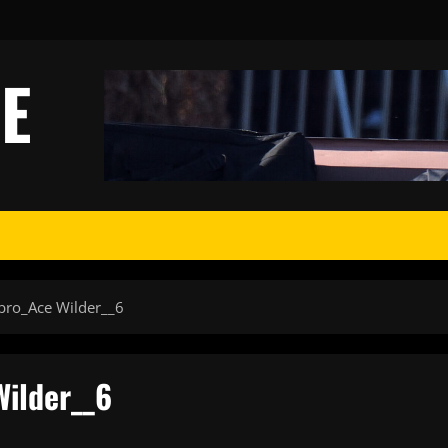
E
bro_Ace Wilder__6
Wilder__6