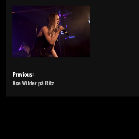
P
Previous:
Ace Wilder på Ritz
o
s
t
n