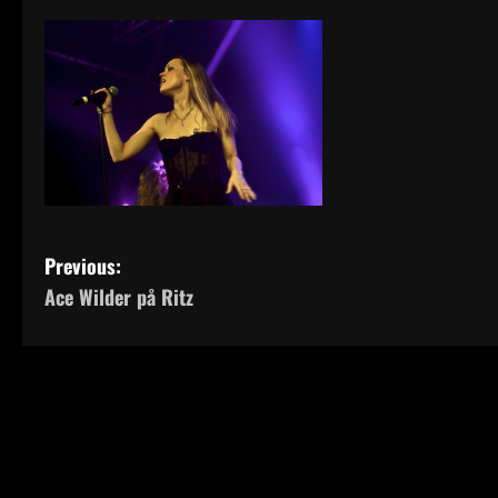
P
Previous:
Ace Wilder på Ritz
o
s
t
n