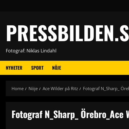
Skip
to
content
PRESSBILDEN.S
Fotograf: Niklas Lindahl
NYHETER
SPORT
NÖJE
Home
Nöje
Ace Wilder på Ritz
Fotograf N_Sharp_ Öre
Fotograf N_Sharp_ Örebro_Ace W