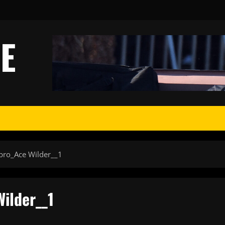
E
bro_Ace Wilder__1
ilder__1