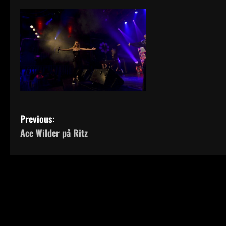
P
Previous:
Ace Wilder på Ritz
o
s
t
n