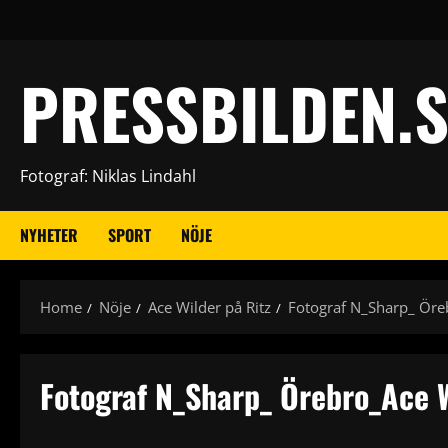
Skip
to
content
PRESSBILDEN.S
Fotograf: Niklas Lindahl
NYHETER
SPORT
NÖJE
Home
Nöje
Ace Wilder på Ritz
Fotograf N_Sharp_ Öre
Fotograf N_Sharp_ Örebro_Ace W