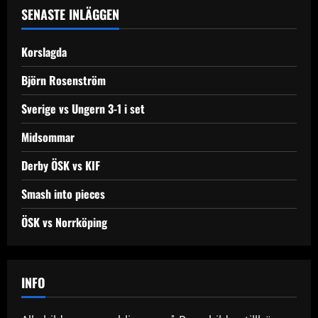
a
SENASTE INLÄGGEN
v
Korslagda
i
Björn Rosenström
g
Sverige vs Ungern 3-1 i set
a
Midsommar
t
Derby ÖSK vs KIF
i
Smash into pieces
o
ÖSK vs Norrköping
n
INFO