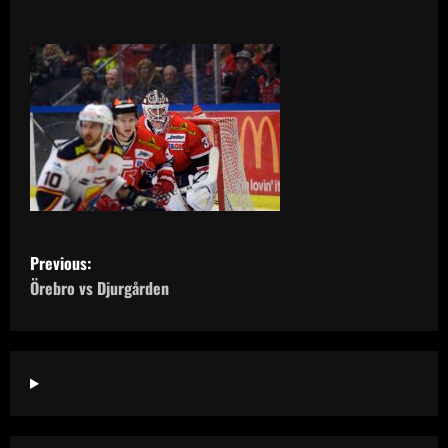
P
Previous:
o
Örebro vs Djurgården
s
t
n